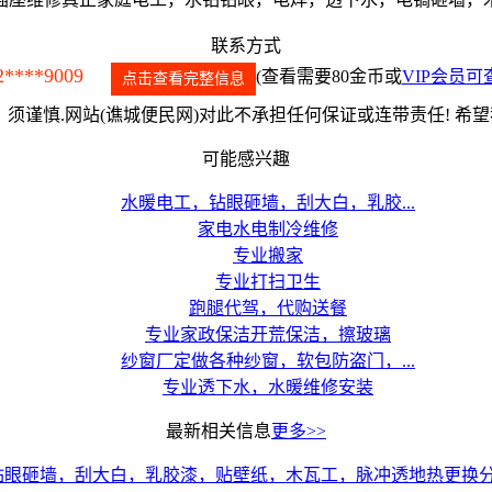
联系方式
2****9009
(查看需要80金币或
VIP会员可
点击查看完整信息
须谨慎.网站(谯城便民网)对此不承担任何保证或连带责任! 希
可能感兴趣
水暖电工，钻眼砸墙，刮大白，乳胶...
家电水电制冷维修
专业搬家
专业打扫卫生
跑腿代驾，代购送餐
专业家政保洁开荒保洁，擦玻璃
纱窗厂定做各种纱窗，软包防盗门，...
专业透下水，水暖维修安装
最新相关信息
更多>>