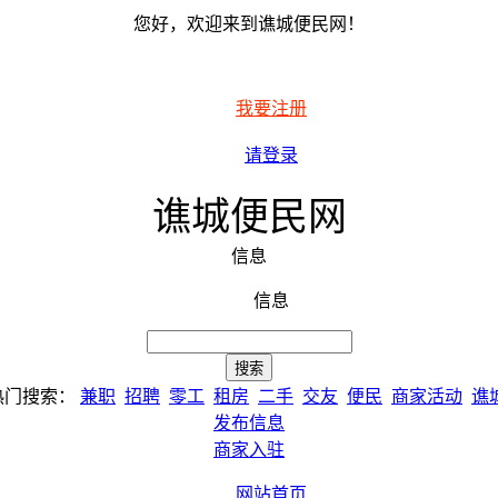
您好，欢迎来到谯城便民网！
我要注册
请登录
谯城便民网
信息
信息
热门搜索：
兼职
招聘
零工
租房
二手
交友
便民
商家活动
谯
发布信息
商家入驻
网站首页