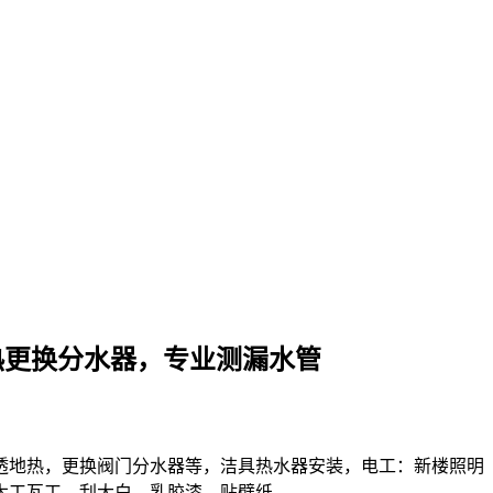
热更换分水器，专业测漏水管
透地热，更换阀门分水器等，洁具热水器安装，电工：新楼照明
木工瓦工，刮大白，乳胶漆，贴壁纸。