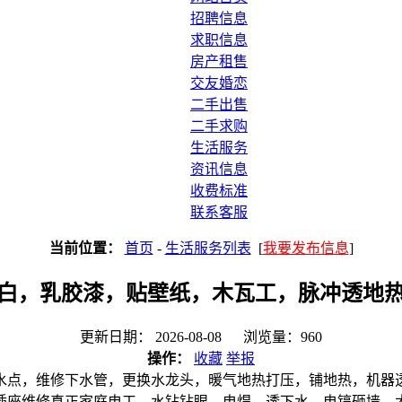
招聘信息
求职信息
房产租售
交友婚恋
二手出售
二手求购
生活服务
资讯信息
收费标准
联系客服
当前位置：
首页
-
生活服务列表
[
我要发布信息
]
白，乳胶漆，贴壁纸，木瓦工，脉冲透地
更新日期： 2026-08-08 浏览量：960
操作：
收藏
举报
水点，维修下水管，更换水龙头，暖气地热打压，铺地热，机器
插座维修真正家庭电工，水钻钻眼，电焊，透下水，电镐砸墙，