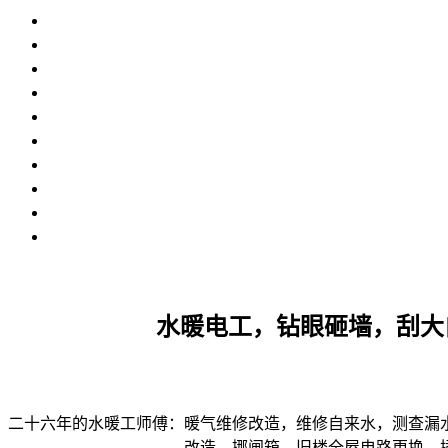
水暖电工，钻眼砸墙，刮大
二十六年的水暖工师傅：暖气维修改造，维修自来水，测查漏
改造，挪闸箱，旧楼全屋电路更换，