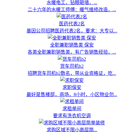
水暖电工，钻眼砸墙，...
二十六年的水暖工师傅：暖气维修改造，...
医药代表2名
基因公司招聘医药代表2名，要求：大专以...
全职兼职销售类 保安
各类全职兼职销售类，有广告销售经验，...
货车司机b2
招聘货车司机b2数名，带从业资格证，吃...
求职保安
最好是售楼部，商场，8小时，小区物业勿...
求租单间
要求有洗衣机空调
求购区域不限小高层简...