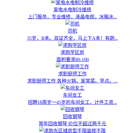
家电水电制冷维修
上门服务，专业维修，液晶电视，冰箱冰...
司机
35岁，B本。双证齐全，马上下A本！有跑...
求购学区房
面积要求80-100
求职厨师工作
求职厨师工作 各种火锅。家常菜。早点。...
车间女工
招聘18周岁一45岁的车间女工，计件工资...
回收钢琴
常年回收钢琴 价位不超过两千元