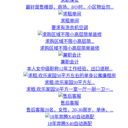
求职保安
最好是售楼部，商场，8小时，小区物业勿...
求租单间
要求有洗衣机空调
求购区域不限小高层简...
求购区域不限小高层简单装修
兼职会计
本人女中级职称12年工作经验，出口退税...
求租:欢乐家园50平方左...
求租:欢乐家园50平方一室一厅一厨一卫一...
售后客服
售后客服20名，女性，20-30周岁，单休，...
18年奔腾X40自动高配