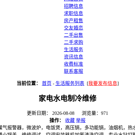
招聘信息
求职信息
房产租售
交友婚恋
二手出售
二手求购
生活服务
资讯信息
收费标准
联系客服
当前位置：
首页
-
生活服务列表
[
我要发布信息
]
家电水电制冷维修
更新日期： 2026-08-08 浏览量：971
操作：
收藏
举报
煤气报警器，微波炉，电饭煲，高压锅，多功能锅，油烟机，热
通小锅盖，维修调试，空调安装移机加氟清洗空调，专业水钻打