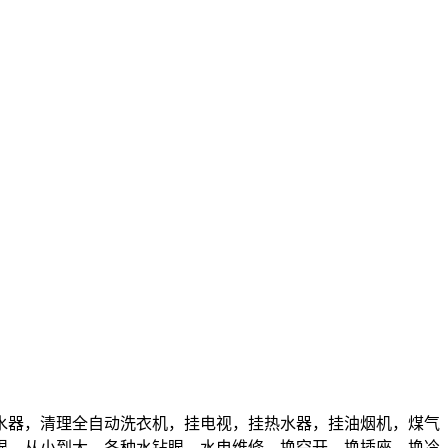
水器，清理全自动洗衣机，挂电视，挂热水器，挂油烟机，煤气
眼，从小到大，各种水钻眼，水电维修，换空开，换插座，换冷