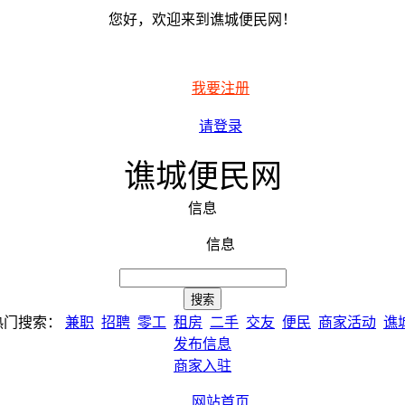
您好，欢迎来到谯城便民网！
我要注册
请登录
谯城便民网
信息
信息
热门搜索：
兼职
招聘
零工
租房
二手
交友
便民
商家活动
谯
发布信息
商家入驻
网站首页