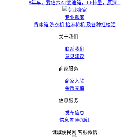
8年车，爱信六AT变速箱，1.6排量，原漆...
专业搬家
背冰箱 洗衣机 抬麻将机 及各种扛楼活
关于我们
联系我们
意见建议
商家服务
商家入驻
金币充值
信息服务
发布信息
信息置顶/加红
谯城便民网 客服微信