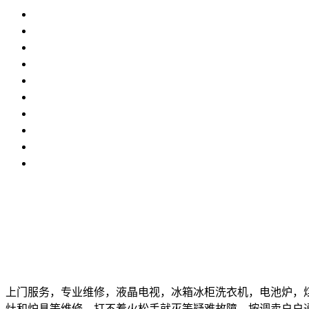
上门服务，专业维修，液晶电视，冰箱冰柜洗衣机，电池炉，
灶和炉具等维修，打不着火松手就灭等疑难故障，按调卖户户