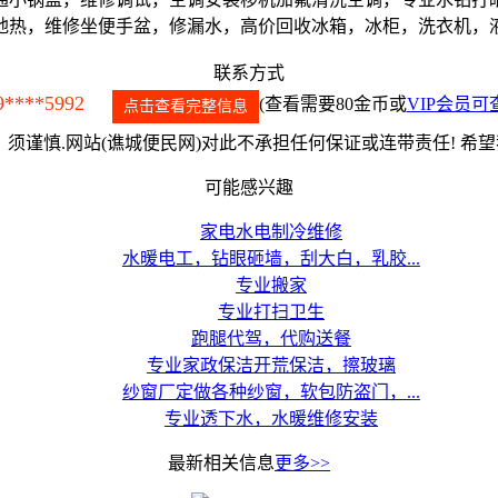
地热，维修坐便手盆，修漏水，高价回收冰箱，冰柜，洗衣机，
联系方式
9****5992
(查看需要80金币或
VIP会员可
点击查看完整信息
须谨慎.网站(谯城便民网)对此不承担任何保证或连带责任! 希
可能感兴趣
家电水电制冷维修
水暖电工，钻眼砸墙，刮大白，乳胶...
专业搬家
专业打扫卫生
跑腿代驾，代购送餐
专业家政保洁开荒保洁，擦玻璃
纱窗厂定做各种纱窗，软包防盗门，...
专业透下水，水暖维修安装
最新相关信息
更多>>