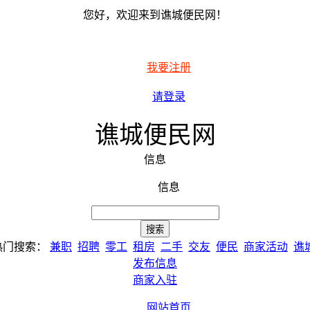
您好，欢迎来到谯城便民网！
我要注册
请登录
谯城便民网
信息
信息
热门搜索：
兼职
招聘
零工
租房
二手
交友
便民
商家活动
谯
发布信息
商家入驻
网站首页