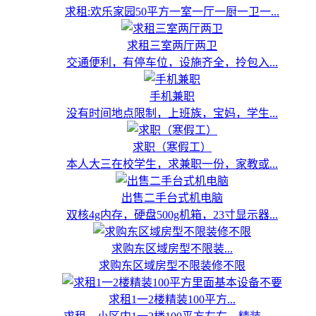
求租:欢乐家园50平方一室一厅一厨一卫一...
求租三室两厅两卫
交通便利，有停车位，设施齐全，拎包入...
手机兼职
没有时间地点限制，上班族，宝妈，学生...
求职（寒假工）
本人大三在校学生，求兼职一份，家教或...
出售二手台式机电脑
双核4g内存，硬盘500g机箱，23寸显示器...
求购东区域房型不限装...
求购东区域房型不限装修不限
求租1一2楼精装100平方...