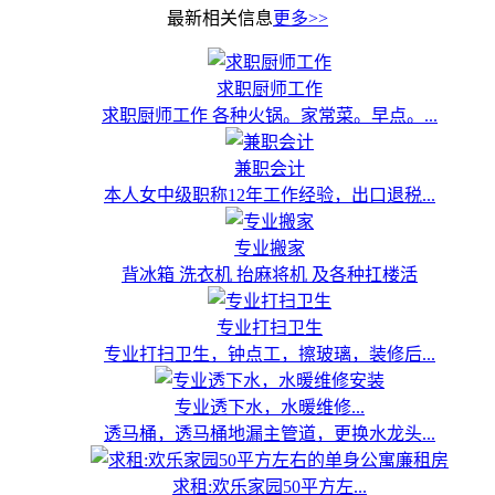
最新相关信息
更多>>
求职厨师工作
求职厨师工作 各种火锅。家常菜。早点。...
兼职会计
本人女中级职称12年工作经验，出口退税...
专业搬家
背冰箱 洗衣机 抬麻将机 及各种扛楼活
专业打扫卫生
专业打扫卫生，钟点工，擦玻璃，装修后...
专业透下水，水暖维修...
透马桶，透马桶地漏主管道，更换水龙头...
求租:欢乐家园50平方左...