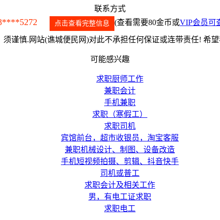
联系方式
8****5272
(查看需要80金币或
VIP会员可
点击查看完整信息
须谨慎.网站(谯城便民网)对此不承担任何保证或连带责任! 希
可能感兴趣
求职厨师工作
兼职会计
手机兼职
求职（寒假工）
求职司机
宾馆前台，超市收银员，淘宝客服
兼职机械设计、制图、设备改造
手机短视频拍摄、剪辑、抖音快手
司机或普工
求职会计及相关工作
男，有电工证求职
求职电工